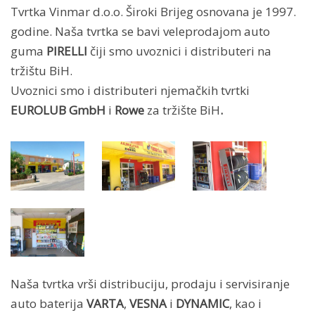
Tvrtka Vinmar d.o.o. Široki Brijeg osnovana je 1997.
godine. Naša tvrtka se bavi veleprodajom auto
guma
PIRELLI
čiji smo uvoznici i distributeri na
tržištu BiH.
Uvoznici smo i distributeri njemačkih tvrtki
EUROLUB GmbH
i
Rowe
za tržište BiH
.
Naša tvrtka vrši distribuciju, prodaju i servisiranje
auto baterija
VARTA
,
VESNA
i
DYNAMIC
, kao i