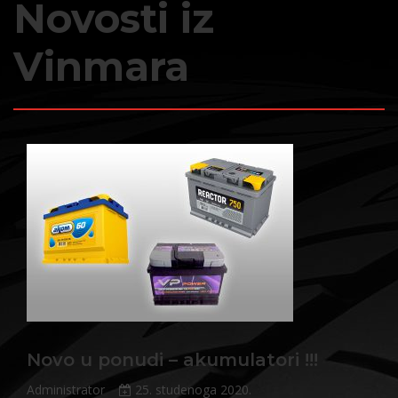
Novosti iz
Vinmara
Novo u ponudi – akumulatori !!!
Administrator
25. studenoga 2020.