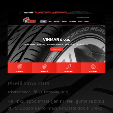
Pirelli zima 2019
Administrator
24. listopada 2019.
Na linku ispod imate cjenik Pirelli guma za zimu
2019. Dodatne informacije možete dobiti preko