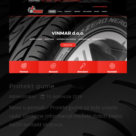
Protekt gume
Administrator
10. kolovoza 2018.
Novo u ponudi – Protekt gume za teže uvijete
rada. Dodatne informacije možete dobiti preko
naših kontakt stranica.