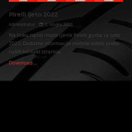
Pirelli ljeto 2022
Administrator
2. ožujka 2022.
Na linku ispod imate cjenik Pirelli guma za ljeto
2022. Dodatne informacije možete dobiti preko
naših kontakt stranica.
Download…