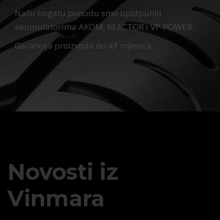
Našu bogatu ponudu smo upotpunili
akumulatorima AKOM, REACTOR i VP-POWER.
Garancija proizvoda do 43 mjeseca.
Novosti iz
Vinmara